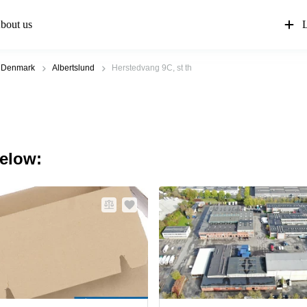
bout us
L
f Denmark
Albertslund
Herstedvang 9C, st th
below: