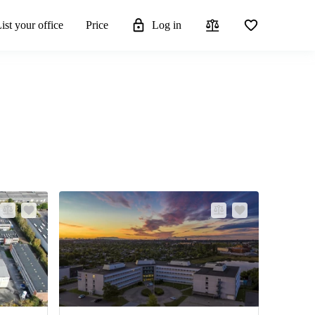
ist your office
Price
Log in