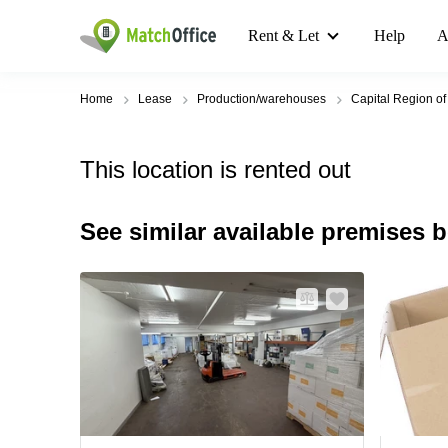
Rent & Let
Help
A
Home
Lease
Production/warehouses
Capital Region o
This location is rented out
See similar available premises 