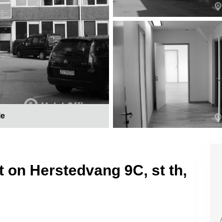
le
nt on Herstedvang 9C, st th,