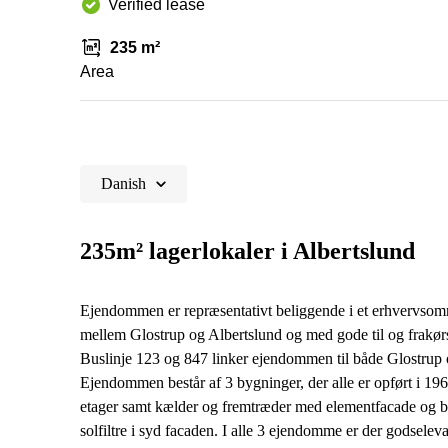
Verified lease
235 m²
Area
Danish
235m² lagerlokaler i Albertslund
Ejendommen er repræsentativt beliggende i et erhvervsom
mellem Glostrup og Albertslund og med gode til og frakørse
Buslinje 123 og 847 linker ejendommen til både Glostrup o
Ejendommen består af 3 bygninger, der alle er opført i 19
etager samt kælder og fremtræder med elementfacade og bu
solfiltre i syd facaden. I alle 3 ejendomme er der godseleva