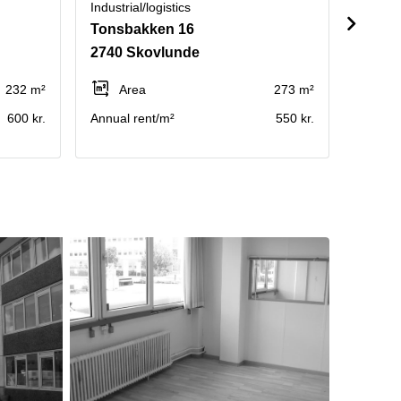
Industrial/logistics
Industri
Tonsbakken 16
Meter
2740 Skovlunde
2740 
232 m²
Area
273 m²
Ar
600 kr.
Annual rent/m²
550 kr.
Annual 