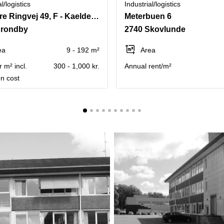
l/logistics
Industrial/logistics
Soendre Ringvej 49, F - Kaelderrum 9-192 m2
Meterbuen 6
Brondby
2740 Skovlunde
ea
9 - 192 m²
Area
 m² incl.
300 - 1,000 kr.
Annual rent/m²
on cost