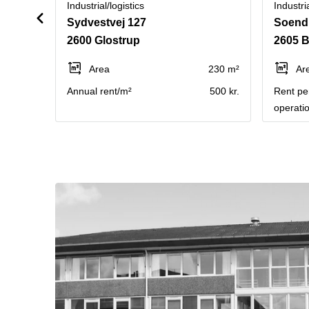
Industrial/logistics
Industria
Sydvestvej 127
2600 Glostrup
2605 
Area
230 m²
Ar
Annual rent/m²
500 kr.
Rent per
operati