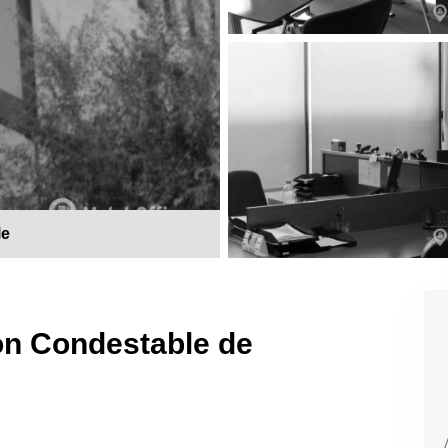
le
 on Condestable de