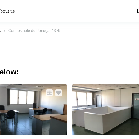
bout us
L
s
Condestable de Portugal 43-45
below: