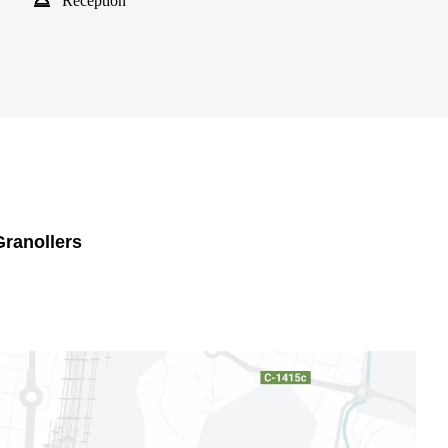
Reception
Granollers