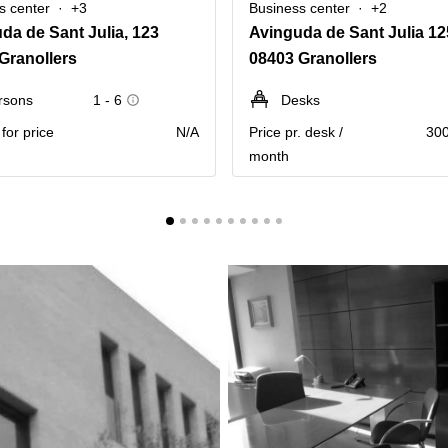
s center
+3
Business center
+2
da de Sant Julia, 123
Avinguda de Sant Julia 12
Granollers
08403 Granollers
rsons
1 - 6
Desks
for price
N/A
Price pr. desk /
300
month