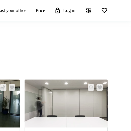
ist your office
Price
Log in