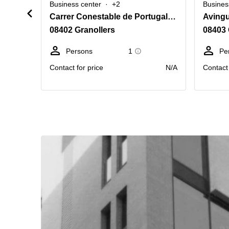
Business center
+2
Busines
Carrer Conestable de Portugal 43-45
Avingu
08402 Granollers
08403 
Persons
1
Pe
Contact for price
N/A
Contact 