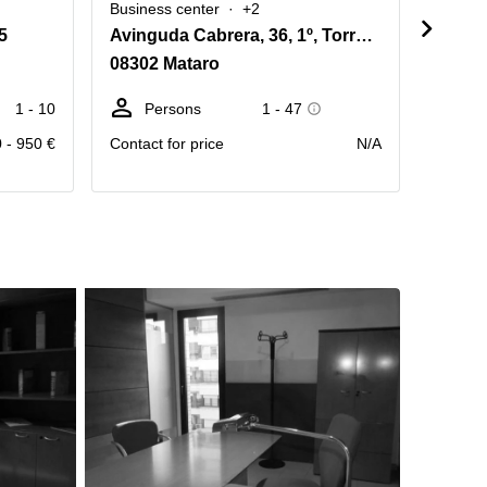
Business center
+2
Busine
5
Avinguda Cabrera, 36, 1º, Torre D'Ara, N-II, km 644
Carrer
08302 Mataro
08302
1 - 10
Persons
1 - 47
Pe
 - 950 €
Contact for price
N/A
Contact