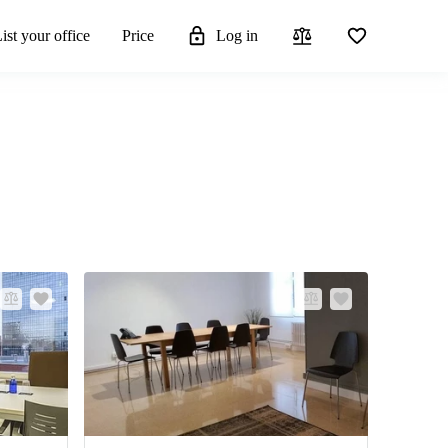
ist your office
Price
Log in