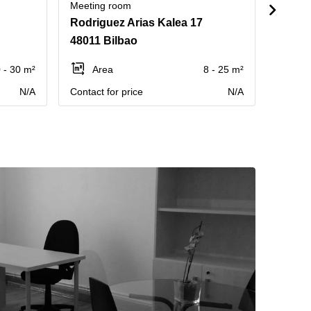
Meeting room
Meetin
Rodriguez Arias Kalea 17
Venez
48011 Bilbao
48001
 - 30 m²
Area
8 - 25 m²
Ar
N/A
Contact for price
N/A
Contact