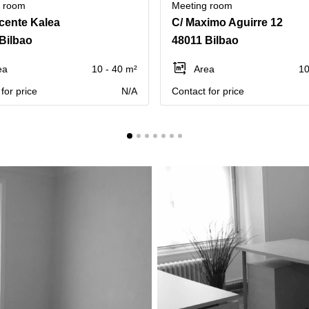
g room
Meeting room
cente Kalea
C/ Maximo Aguirre 12
Bilbao
48011 Bilbao
ea
10 - 40 m²
Area
10
for price
N/A
Contact for price