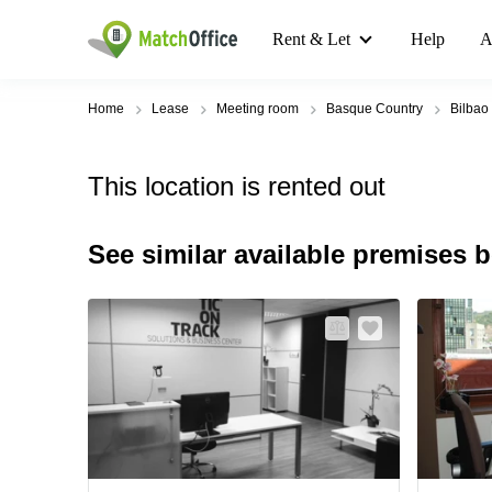
Rent & Let
Help
A
Home
Lease
Meeting room
Basque Country
Bilbao
This location is rented out
See similar available premises 