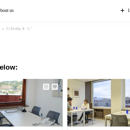
bout us
L
C/ Ercilla, 8 - 1.°
below: