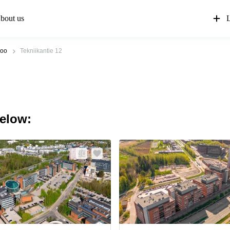
bout us
L
oo
Tekniikantie 12
below: