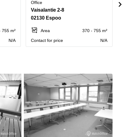
Office
Office
Vaisalantie 2-8
Teknii
02130 Espoo
02150
- 755 m²
Area
370 - 755 m²
Ar
N/A
Contact for price
N/A
Contact