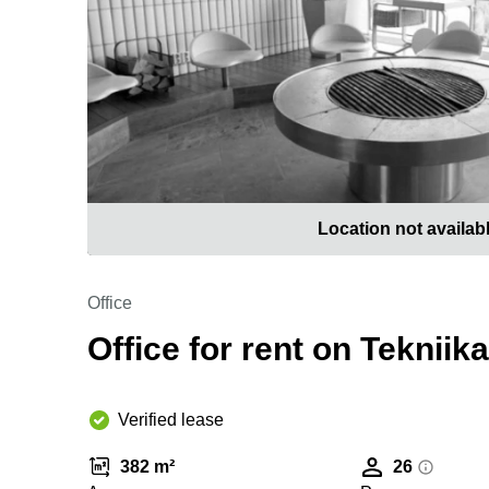
Location not availab
Office
Office for rent on Tekniik
Verified lease
382 m²
26