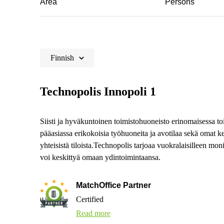
Area
Persons
Finnish
Technopolis Innopoli 1
Siisti ja hyväkuntoinen toimistohuoneisto erinomaisessa to
pääasiassa erikokoisia työhuoneita ja avotilaa sekä omat keit
yhteisistä tiloista.Technopolis tarjoaa vuokralaisilleen mo
voi keskittyä omaan ydintoimintaansa.
MatchOffice Partner
Certified
Read more