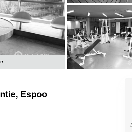
le
antie, Espoo