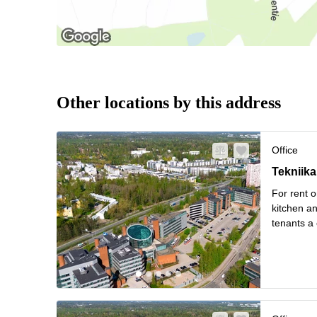
Other locations by this address
Office
Tekniikan
Tekniika
For rent o
kitchen and
tenants a
gyms and 
good tran