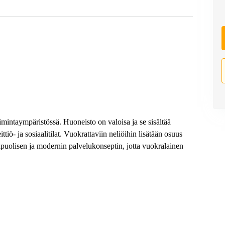
imintaympäristössä. Huoneisto on valoisa ja se sisältää
tiö- ja sosiaalitilat. Vuokrattaviin neliöihin lisätään osuus
nipuolisen ja modernin palvelukonseptin, jotta vuokralainen