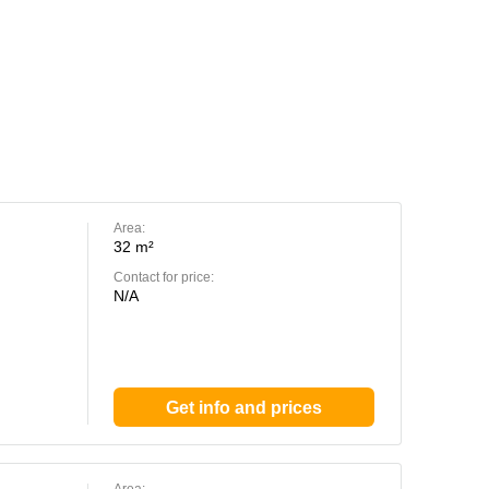
Area:
32 m²
Contact for price:
N/A
Get info and prices