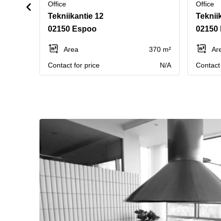
Office
Office
Tekniikantie 12
Teknii
02150 Espoo
02150
Area
370 m²
Ar
Contact for price
N/A
Contact 