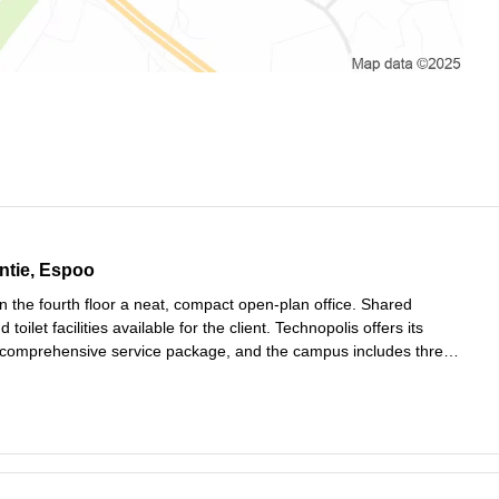
tie 12, Espoo
ntie, Espoo
n the fourth floor a neat, compact open-plan office. Shared
 toilet facilities available for the client. Technopolis offers its
 comprehensive service package, and the campus includes three
five meeting rooms with saunas. The campus is located near
Read more
spo
...