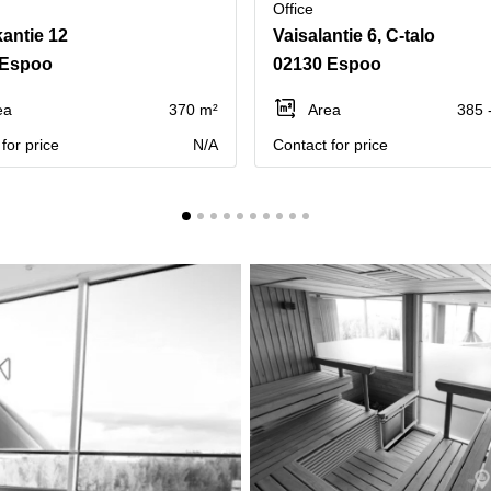
Office
kantie 12
Vaisalantie 6, C-talo
 Espoo
02130 Espoo
ea
370 m²
Area
385 
for price
N/A
Contact for price