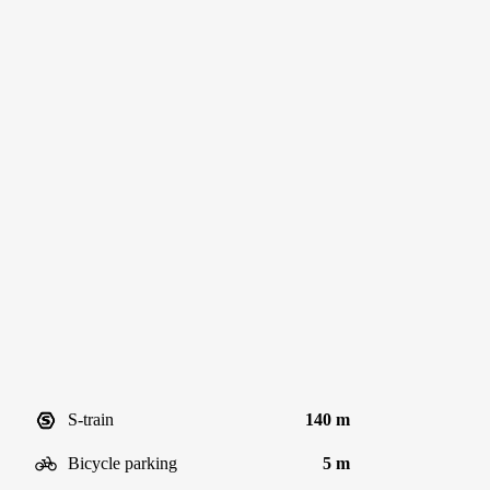
S-train
140 m
Bicycle parking
5 m