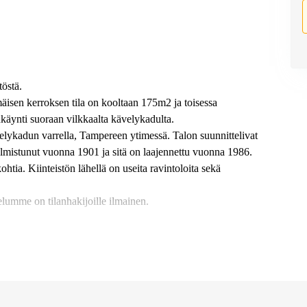
töstä.
mäisen kerroksen tila on kooltaan 175m2 ja toisessa
nkäynti suoraan vilkkaalta kävelykadulta.
elykadun varrella, Tampereen ytimessä. Talon suunnittelivat
almistunut vuonna 1901 ja sitä on laajennettu vuonna 1986.
ohtia. Kiinteistön lähellä on useita ravintoloita sekä
lumme on tilanhakijoille ilmainen.