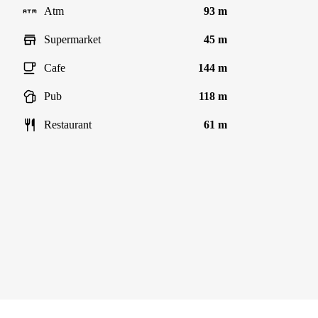
Atm
93 m
Supermarket
45 m
Cafe
144 m
Pub
118 m
Restaurant
61 m