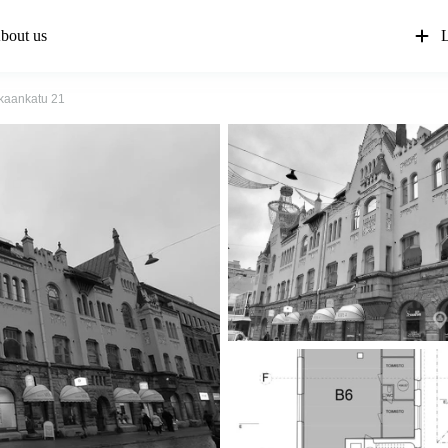
bout us
L
kaankatu 21