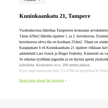
Kuninkaankatu 21, Tampere
Vuokrattavissa liiketilaa Tampereen keskustan arvokiinteis
Tämä 429m2 liiketila sijaitsee 1. ja 2. kerroksessa. Ensim
kerroksessa oleva tila on kooltaan 254m2. Tilaan on sisää
Kauppakatu 6 eli Kuninkaankatu 21 sijaitsee vilkkaan käv
arkkitehdit Lars Sonck ja Birger Federley. Kiinteistö on v
Se edustaa tyyliltään jugendia ja on täynnä upeita yksityisk
kahviloita. Keskustori on n. 200 metrin päässä.
Kysy lisää numerosta 044 723 4700 tai info@bref.fi. Palve
Read more about the location