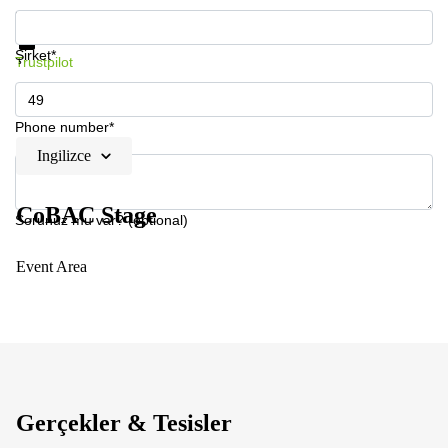
Fiyat ve bilgi için Email alın
Veri koruması
Şirket*
Trustpilot
Phone number*
Ingilizce
CoBAC Stage
Sorunuz mu var? (optional)
Event Area
Gerçekler & Tesisler