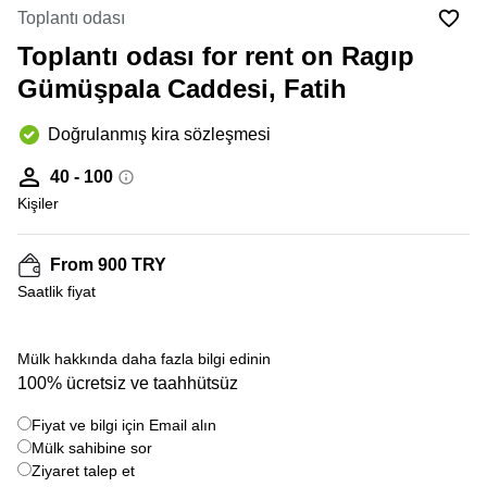
sözleşmesi
Hazır
Toplantı odası
ofis
Ankara
Toplantı odası for rent on Ragıp
Sanal
Gümüşpala Caddesi, Fatih
ofis
Adana
Doğrulanmış kira sözleşmesi
Sanal
40 - 100
ofis
Bursa
Kişiler
Şişli
kiralık
From 900 TRY
ofis
Saatlik fiyat
Mülk hakkında daha fazla bilgi edinin
100% ücretsiz ve taahhütsüz
Fiyat ve bilgi için Email alın
Mülk sahibine sor
Ziyaret talep et