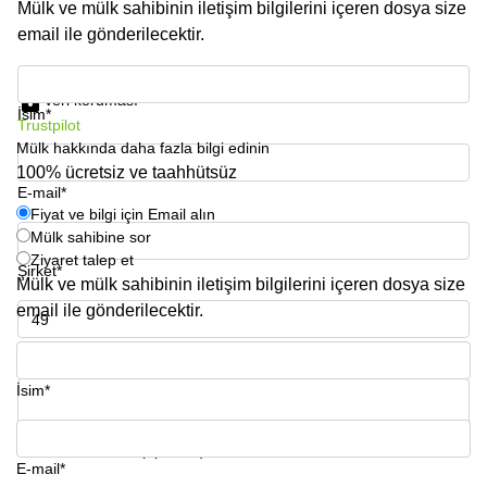
Mülk ve mülk sahibinin iletişim bilgilerini içeren dosya size
email ile gönderilecektir.
Fiyat ve bilgi için Email alın
Veri koruması
İsim*
Trustpilot
Mülk hakkında daha fazla bilgi edinin
100% ücretsiz ve taahhütsüz
E-mail*
Fiyat ve bilgi için Email alın
Mülk sahibine sor
Ziyaret talep et
Şirket*
Mülk ve mülk sahibinin iletişim bilgilerini içeren dosya size
email ile gönderilecektir.
Phone number*
İsim*
Sorunuz mu var? (optional)
E-mail*