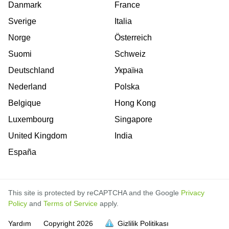
Danmark
France
Sverige
Italia
Norge
Österreich
Suomi
Schweiz
Deutschland
Україна
Nederland
Polska
Belgique
Hong Kong
Luxembourg
Singapore
United Kingdom
India
España
This site is protected by reCAPTCHA and the Google
Privacy
Policy
and
Terms of Service
apply.
dolu.
dolu.
dolu.
dolu.
dolu.
dolu.
dolu.
dolu.
dolu.
dolu.
dolu.
Yardım
Copyright
2026
Gizlilik Politikası