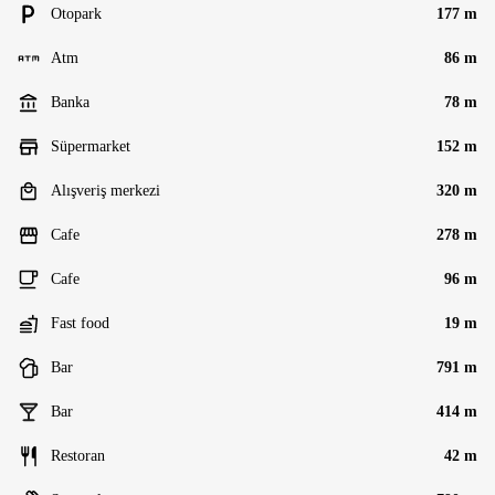
Otopark
177 m
Atm
86 m
Banka
78 m
Süpermarket
152 m
Alışveriş merkezi
320 m
Cafe
278 m
Cafe
96 m
Fast food
19 m
Bar
791 m
Bar
414 m
Restoran
42 m