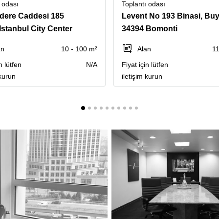
 odası
Toplantı odası
dere Caddesi 185
Istanbul City Center
34394 Bomonti
an
10 - 100 m²
Alan
11
n lütfen
N/A
Fiyat için lütfen
 kurun
iletişim kurun