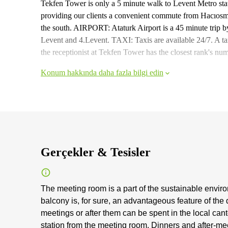
Tekfen Tower is only a 5 minute walk to Levent Metro stati
providing our clients a convenient commute from Hacıosman
the south. AIRPORT: Ataturk Airport is a 45 minute trip
Levent and 4.Levent. TAXI: Taxis are available 24/7. A tax
the receptionist at Tekfen Tower has the closest rank's n
Konum hakkında daha fazla bilgi edin
Gerçekler & Tesisler
The meeting room is a part of the sustainable envir
balcony is, for sure, an advantageous feature of th
meetings or after them can be spent in the local cant
station from the meeting room. Dinners and after-mee