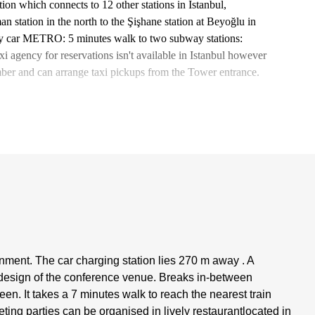
on which connects to 12 other stations in Istanbul,
 station in the north to the Şişhane station at Beyoğlu in
 by car METRO: 5 minutes walk to two subway stations:
i agency for reservations isn't available in Istanbul however
umber and can arrange taxi pickups from the Tower entrance.
onment. The car charging station lies 270 m away . A
e design of the conference venue. Breaks in-between
een. It takes a 7 minutes walk to reach the nearest train
ting parties can be organised in lively restaurantlocated in