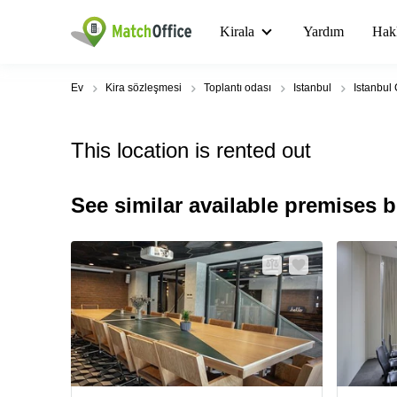
Kirala
Yardım
Hak
Ev
Kira sözleşmesi
Toplantı odası
Istanbul
Istanbul 
This location is rented out
See similar available premises 