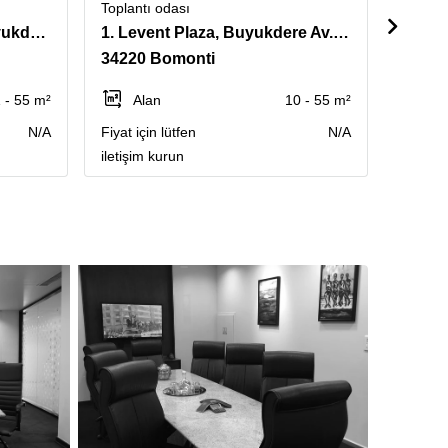
Toplantı odası
Toplant
Levent No 193 Binasi, Buyukdere cad. No 193 K.2, 4.Levent
1. Levent Plaza, Buyukdere Av. Ni: 173/A Floor 7, Levent-Istanbul
34220 Bomonti
34394
 - 55 m²
Alan
10 - 55 m²
Al
N/A
Fiyat için lütfen
N/A
Fiyat iç
iletişim kurun
iletişi