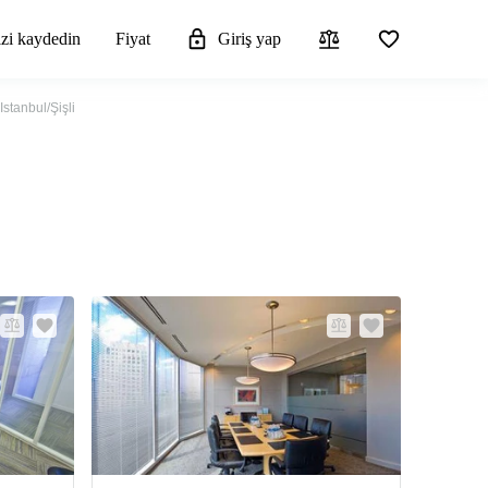
izi kaydedin
Fiyat
Giriş yap
stanbul/Şişli