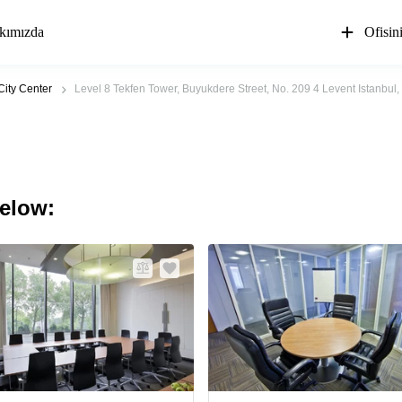
kımızda
Ofisin
City Center
Level 8 Tekfen Tower, Buyukdere Street, No. 209 4 Levent Istanbul, I
below: