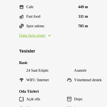
Cafe
449 m
Fast food
311 m
Spor salonu
705 m
Daha fazla göster
Tesisler
Basic
24 Saat Erişim
Asansör
WIFI / İnternet
Yönetimsel destek
Oda Türleri
Açık ofis
Depo