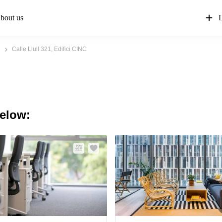
bout us
L
Calle Llull 321, Edifici CINC
below: