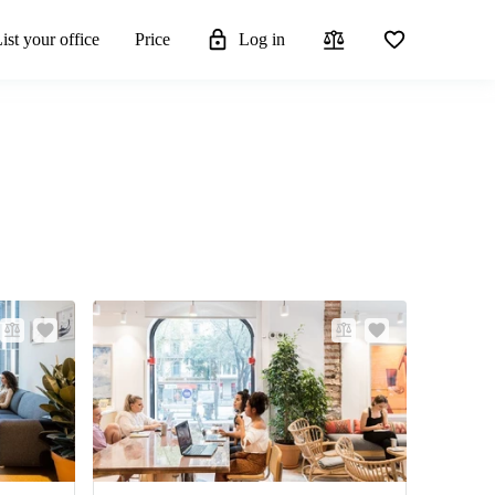
ist your office
Price
Log in