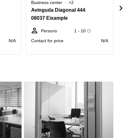
Business center
+2
Busine
Avinguda Diagonal 444
Aveni
08037 Eixample
08018 
Persons
1 - 10
D
N/A
Contact for price
N/A
Price pr
month