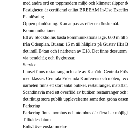
med andra ord en toppmodern miljö och klimatet slipper den
Fastigheten är certifierad enligt BREEAM In-Use Excellent.
Planlösning
Öppen planlösning. Kan anpassas efter era önskemål.
Kommunikationer
Ett av Stockholms bästa kommunikations läge. 600 m till So
från Odenplan. Bussar, 15 m till hållplats på Gustav III:s 
det intill E4:an och i närheten av E18. Det finns dessutom g
via pendeltåg och flygbussar.
Service
I huset finns restaurang och café av K-märkt Centrala Fr
med klasser. Centrala Frösunda Konferens och möten, rece
närheten finns ett stort antal butiker, restauranger, mataff
Scandinavia med ett överflöd av butiker, restauranger oc
det riktigt stora publik upplevelserna samt den gröna oas
Parkering
Parkering finns inomhus och utomhus där flera har möjligh
Tillträdesdatum
Enligt överenskommelse