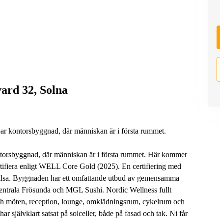
vard 32, Solna
bar kontorsbyggnad, där människan är i första rummet.
kontorsbyggnad, där människan är i första rummet. Här kommer
ertifiera enligt WELL Core Gold (2025). En certifiering med
 hälsa. Byggnaden har ett omfattande utbud av gemensamma
 Centrala Frösunda och MGL Sushi. Nordic Wellness fullt
ch möten, reception, lounge, omklädningsrum, cykelrum och
r självklart satsat på solceller, både på fasad och tak. Ni får