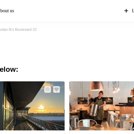
bout us
L
stav III:s Boulevard 32
below: