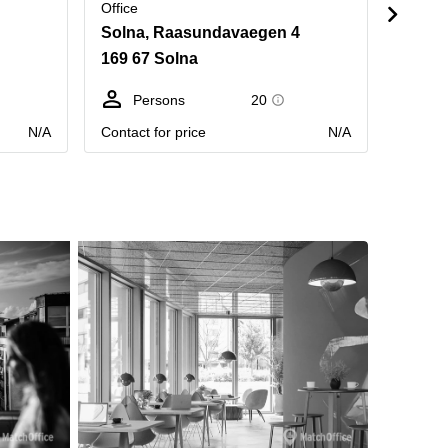
Office
Office
Solna, Raasundavaegen 4
Fryxel
169 67 Solna
114 2
Persons
20
Pe
N/A
Contact for price
N/A
Contact