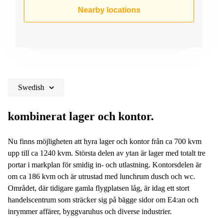
Shanghai
Copenhagen
Nearby locations
City Center
Saudi
Arabia
Commercial
Leases
Colombia
Frankfurt
Commercial
Leases
Amsterdam
Swedish
Commercial
Leases Oslo
kombinerat lager och kontor.
Commercial
Leases
Nu finns möjligheten att hyra lager och kontor från ca 700 kvm
Budapest
upp till ca 1240 kvm. Största delen av ytan är lager med totalt tre
Commercial
portar i markplan för smidig in- och utlastning. Kontorsdelen är
Leases
om ca 186 kvm och är utrustad med lunchrum dusch och wc.
Istanbul
Området, där tidigare gamla flygplatsen låg, är idag ett stort
handelscentrum som sträcker sig på bägge sidor om E4:an och
inrymmer affärer, byggvaruhus och diverse industrier.