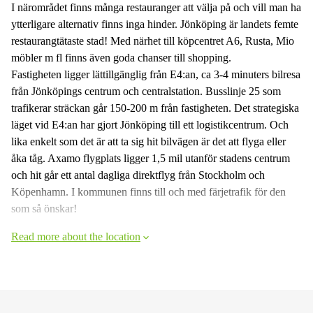
I närområdet finns många restauranger att välja på och vill man ha
ytterligare alternativ finns inga hinder. Jönköping är landets femte
restaurangtätaste stad! Med närhet till köpcentret A6, Rusta, Mio
möbler m fl finns även goda chanser till shopping.
Fastigheten ligger lättillgänglig från E4:an, ca 3-4 minuters bilresa
från Jönköpings centrum och centralstation. Busslinje 25 som
trafikerar sträckan går 150-200 m från fastigheten. Det strategiska
läget vid E4:an har gjort Jönköping till ett logistikcentrum. Och
lika enkelt som det är att ta sig hit bilvägen är det att flyga eller
åka tåg. Axamo flygplats ligger 1,5 mil utanför stadens centrum
och hit går ett antal dagliga direktflyg från Stockholm och
Köpenhamn. I kommunen finns till och med färjetrafik för den
som så önskar!
Read more about the location