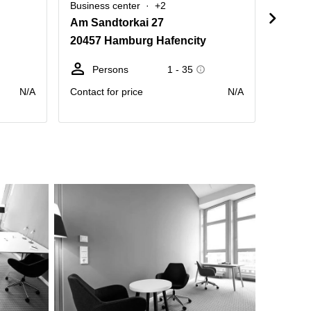
Business center
+2
Busine
Am Sandtorkai 27
Am Sa
20457 Hamburg Hafencity
20457
Persons
1 - 35
D
N/A
Contact for price
N/A
Price pr
month