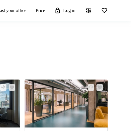
ist your office
Price
Log in