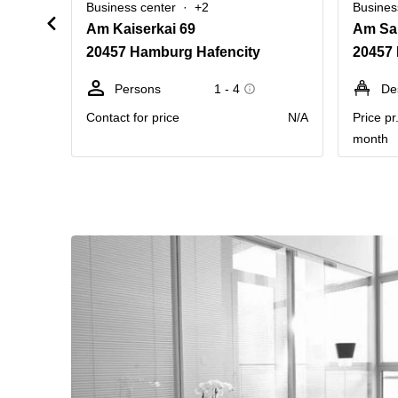
Business center
+2
Busines
Am Kaiserkai 69
Am San
20457 Hamburg Hafencity
20457
Persons
1 - 4
De
Contact for price
N/A
Price pr
month