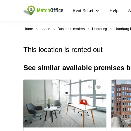
Rent & Let
Help
A
Home
Lease
Business centers
Hamburg
Hamburg H
This location is rented out
See similar available premises 