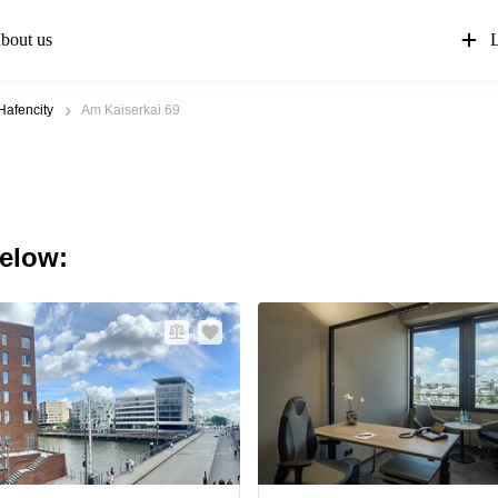
bout us
L
afencity
Am Kaiserkai 69
below: