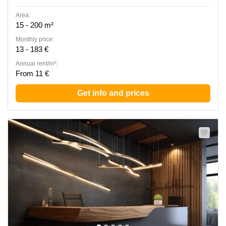
Area:
15 - 200 m²
Monthly price:
13 - 183 €
Annual rent/m²:
From 11 €
Get info and prices