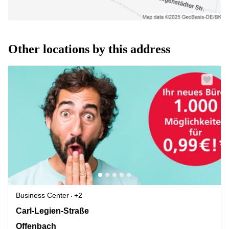
Other locations by this address
Business Center
+2
Carl-Legien-Strasse 15, Offenbach
Carl-Legien-Straße
Offenbach