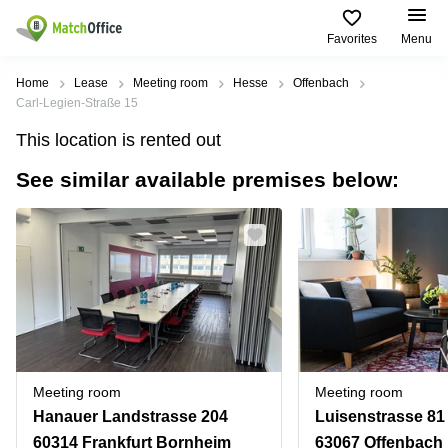
Favorites
Menu
Rent & Let
Home
Lease
Meeting room
Hesse
Offenbach
Carl-Legien-Straße 15
Help
Type of
Popular
Popular
Find
This location is rented out
premises
сities
searches
us
here
See similar available premises below:
About us
Offices
Miami,
Vienna
USA
USA
Business
Offices in
List your office
center
Los
California
UAE
Angeles,
Coworking
Business
Canada
USA
Price
Centers
Meeting
Türkiye
New
in Dubai
rooms
York
Log in
Denmark
Business
City,
Warehouses
Centers
USA
Sweden
in Abu
Meeting room
Meeting room
Parking
Toronto,
Dhabi
Norway
Hanauer Landstrasse 204
Luisenstrasse 81
Canada
Virtual
Business
60314 Frankfurt Bornheim
63067 Offenbach
Finland