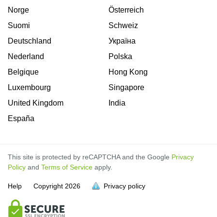
Norge
Österreich
Suomi
Schweiz
Deutschland
Україна
Nederland
Polska
Belgique
Hong Kong
Luxembourg
Singapore
United Kingdom
India
España
This site is protected by reCAPTCHA and the Google
Privacy
Policy
and
Terms of Service
apply.
is
is
is
is
is
is
Help
Copyright
2026
Privacy policy
full.
full.
full.
full.
full.
full.