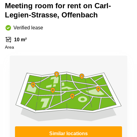
Shanghai
Meeting room for rent on Carl-
Copenhagen
City Center
Legien-Strasse, Offenbach
Saudi
Arabia
Commercial
Leases
Verified lease
Colombia
Frankfurt
10 m²
Commercial
Area
Leases
Amsterdam
Commercial
Leases Oslo
Commercial
Leases
Budapest
Commercial
Leases
Istanbul
Similar locations