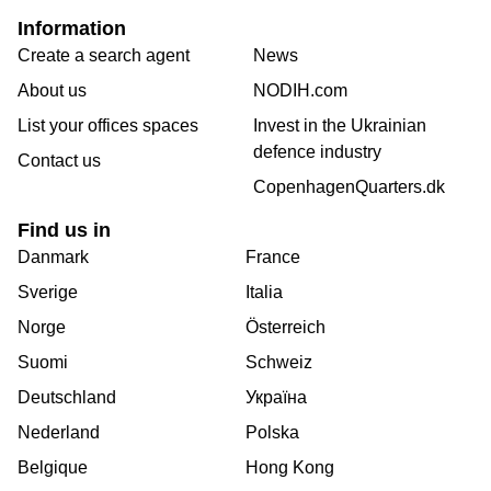
Information
Create a search agent
News
About us
NODIH.com
List your offices spaces
Invest in the Ukrainian
defence industry
Contact us
CopenhagenQuarters.dk
Find us in
Danmark
France
Sverige
Italia
Norge
Österreich
Suomi
Schweiz
Deutschland
Україна
Nederland
Polska
Belgique
Hong Kong