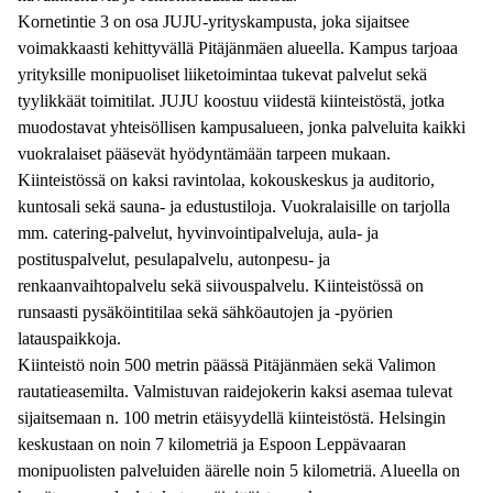
Kornetintie 3 on osa JUJU-yrityskampusta, joka sijaitsee
voimakkaasti kehittyvällä Pitäjänmäen alueella. Kampus tarjoaa
yrityksille monipuoliset liiketoimintaa tukevat palvelut sekä
tyylikkäät toimitilat. JUJU koostuu viidestä kiinteistöstä, jotka
muodostavat yhteisöllisen kampusalueen, jonka palveluita kaikki
vuokralaiset pääsevät hyödyntämään tarpeen mukaan.
Kiinteistössä on kaksi ravintolaa, kokouskeskus ja auditorio,
kuntosali sekä sauna- ja edustustiloja. Vuokralaisille on tarjolla
mm. catering-palvelut, hyvinvointipalveluja, aula- ja
postituspalvelut, pesulapalvelu, autonpesu- ja
renkaanvaihtopalvelu sekä siivouspalvelu. Kiinteistössä on
runsaasti pysäköintitilaa sekä sähköautojen ja -pyörien
latauspaikkoja.
Kiinteistö noin 500 metrin päässä Pitäjänmäen sekä Valimon
rautatieasemilta. Valmistuvan raidejokerin kaksi asemaa tulevat
sijaitsemaan n. 100 metrin etäisyydellä kiinteistöstä. Helsingin
keskustaan on noin 7 kilometriä ja Espoon Leppävaaran
monipuolisten palveluiden äärelle noin 5 kilometriä. Alueella on