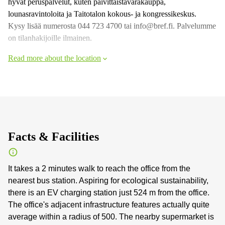
hyvät peruspalvelut, kuten päivittäistavarakauppa,
lounasravintoloita ja Taitotalon kokous- ja kongressikeskus.
Kysy lisää numerosta 044 723 4700 tai info@bref.fi. Palvelumme
on tilanhakijoille ilmainen.
Read more about the location
Facts & Facilities
It takes a 2 minutes walk to reach the office from the
nearest bus station. Aspiring for ecological sustainability,
there is an EV charging station just 524 m from the office.
The office's adjacent infrastructure features actually quite
average within a radius of 500. The nearby supermarket is