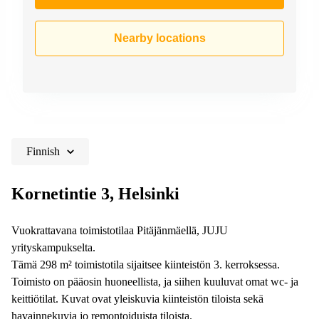
Nearby locations
Finnish
Kornetintie 3, Helsinki
Vuokrattavana toimistotilaa Pitäjänmäellä, JUJU
yrityskampukselta.
Tämä 298 m² toimistotila sijaitsee kiinteistön 3. kerroksessa.
Toimisto on pääosin huoneellista, ja siihen kuuluvat omat wc- ja
keittiötilat. Kuvat ovat yleiskuvia kiinteistön tiloista sekä
havainnekuvia jo remontoiduista tiloista.