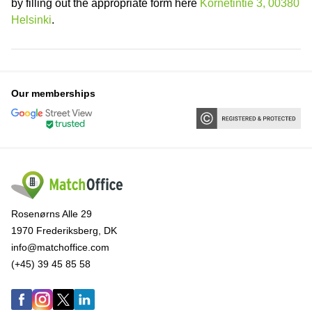
by filling out the appropriate form here
Kornetintie 3, 00380
Helsinki
.
Our memberships
Rosenørns Alle 29
1970 Frederiksberg, DK
info@matchoffice.com
(+45) 39 45 85 58