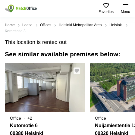
Favorites
Menu
Rent & Let
Home
Lease
Offices
Helsinki Metropolitan Area
Helsinki
Kornetintie 3
Help
Type of
Popular
Popular
Find
This location is rented out
premises
сities
searches
us
here
See similar available premises below:
About us
Offices
Miami,
Vienna
USA
USA
Business
Offices in
List your office
center
Los
California
UAE
Angeles,
Coworking
Business
Canada
USA
Price
Centers
Meeting
Türkiye
New
in Dubai
rooms
York
Log in
Denmark
Business
City,
Warehouses
Centers
USA
Sweden
in Abu
Office
+2
Office
Parking
Toronto,
Dhabi
Norway
Kutomotie 6
Nuijamiestentie 1
Canada
Virtual
Business
00380 Helsinki
00320 Helsinki
Finland