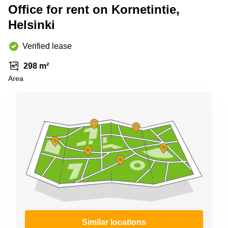
Shanghai
Office for rent on Kornetintie,
Copenhagen
City Center
Helsinki
Saudi
Arabia
Commercial
Leases
Verified lease
Colombia
Frankfurt
298 m²
Commercial
Area
Leases
Amsterdam
Commercial
Leases Oslo
Commercial
Leases
Budapest
Commercial
Leases
Istanbul
Similar locations