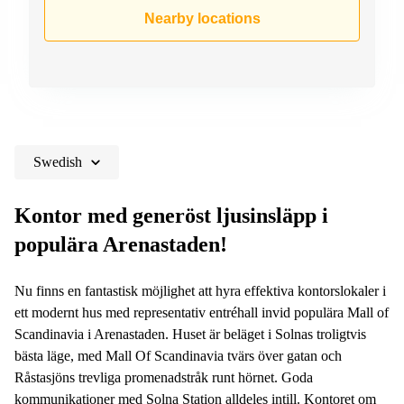
Shanghai
Copenhagen
Nearby locations
City Center
Saudi
Arabia
Commercial
Leases
Colombia
Frankfurt
Commercial
Leases
Amsterdam
Swedish
Commercial
Leases Oslo
Kontor med generöst ljusinsläpp i
Commercial
populära Arenastaden!
Leases
Budapest
Nu finns en fantastisk möjlighet att hyra effektiva kontorslokaler i
Commercial
ett modernt hus med representativ entréhall invid populära Mall of
Leases
Istanbul
Scandinavia i Arenastaden. Huset är beläget i Solnas troligtvis
bästa läge, med Mall Of Scandinavia tvärs över gatan och
Råstasjöns trevliga promenadstråk runt hörnet. Goda
kommunikationer med Solna Station alldeles intill. Kontoret om